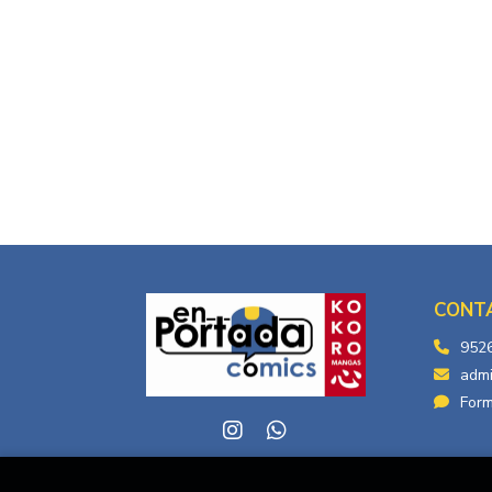
CONT
952
adm
Form