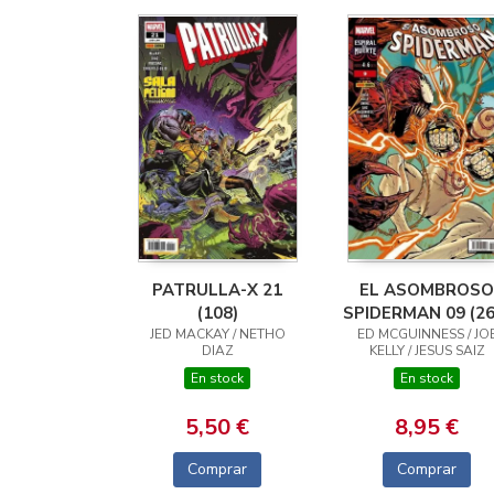
PATRULLA-X 21
EL ASOMBROSO
(108)
SPIDERMAN 09 (26
JED MACKAY / NETHO
ED MCGUINNESS / JO
DIAZ
KELLY / JESUS SAIZ
En stock
En stock
5,50 €
8,95 €
Comprar
Comprar