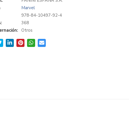
l:
PANINI ESPAÑA S.A.
a
Marvel
978-84-10497-92-4
:
368
ernación:
Otros