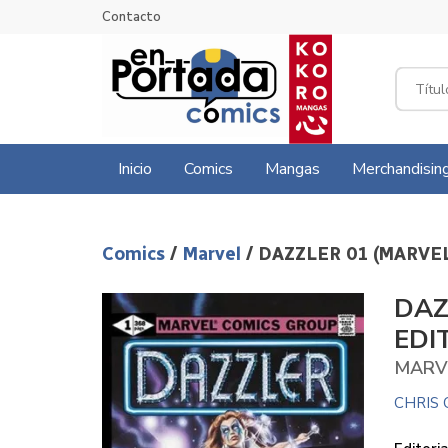
Contacto
Inicio
Comics
Mangas
Merchandisin
Comics
/
Marvel
/ DAZZLER 01 (MARVE
DAZ
EDI
MARVE
CHRIS