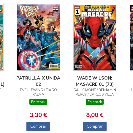
PATRULLA-X UNIDA
WADE WILSON:
1)
02
MASACRE 01 (73)
E
EVE L. EWING / TIAGO
GAIL SIMONE / BENJAMIN
L
PALMA
PERCY / CARLOS VILLA
En stock
En stock
3,30 €
8,00 €
Comprar
Comprar