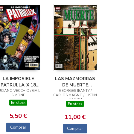
LA IMPOSIBLE
LAS MAZMORRAS
PATRULLA-X 18
DE MUERTE
UCIANO VECCHIO / GAIL
(179)
GEORGES JEANTY /
(PORTADA
SIMONE
CARLOS MAGNO / JUSTIN
ALTERNATIVA
MASON
En stock
JORGE FORNÉS)
En stock
5,50 €
11,00 €
Comprar
Comprar